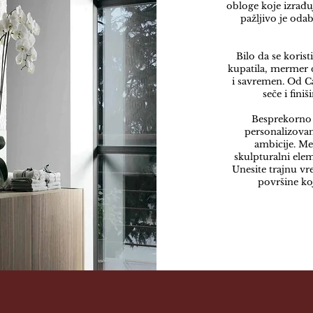
obloge koje izrađu
pažljivo je oda
Bilo da se korist
kupatila, mermer 
i savremen.
Od Ca
seče i fini
Besprekorno 
personalizovan
ambicije.
Me
skulpturalni ele
Unesite trajnu vre
površine ko