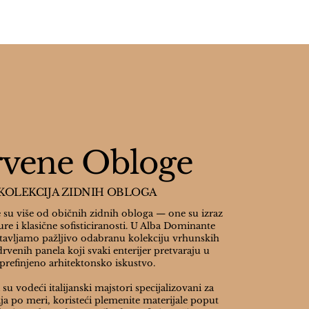
mo završene — one su uzdignute 
om, fine mermerne obloge koje 
nirana s ciljem elegancije i 
iju profinjenog dizajna površina.

t zidove ili obložite fasade 
vene Obloge
 i savremenih performansi. Neka 
KOLEKCIJA ZIDNIH OBLOGA
su više od običnih zidnih obloga — one su izraz
ure i klasične sofisticiranosti. U Alba Dominante
tavljamo pažljivo odabranu kolekciju vrhunskih
 drvenih panela koji svaki enterijer pretvaraju u
prefinjeno arhitektonsko iskustvo.
 su vodeći italijanski majstori specijalizovani za
ja po meri, koristeći plemenite materijale poput