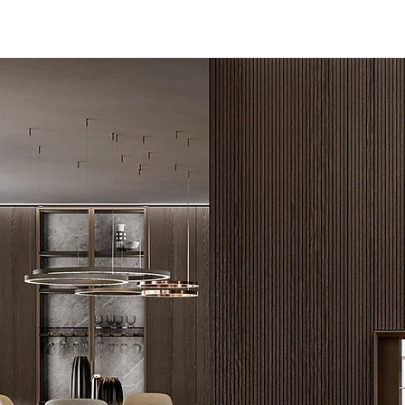
zidne obloge su moćan medij ar
Naš pažljivo odabran asortiman
odražavaju klasični luksuz, k
izdržljivosti. Svaki brend koji p
Bilo da želite da ugrejete en
bezvremenskom italijanskom sofis