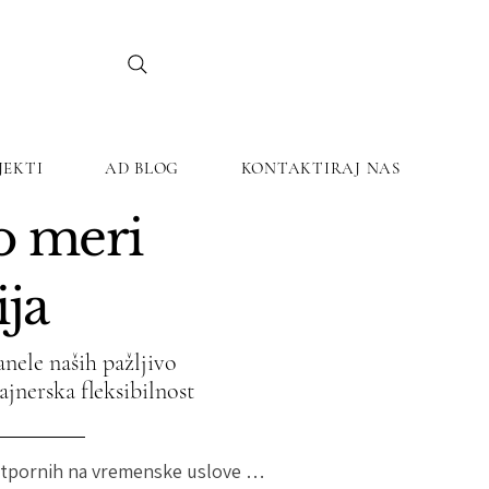
JEKTI
AD BLOG
KONTAKTIRAJ NAS
o meri
ija
nele naših pažljivo
zajnerska fleksibilnost
otpornih na vremenske uslove — 