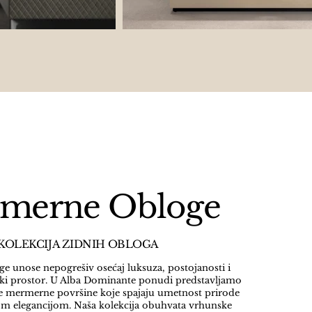
merne Obloge
KOLEKCIJA ZIDNIH OBLOGA
 unose nepogrešiv osećaj luksuza, postojanosti i
vaki prostor. U Alba Dominante ponudi predstavljamo
ske mermerne površine koje spajaju umetnost prirode
om elegancijom.
Naša kolekcija obuhvata vrhunske