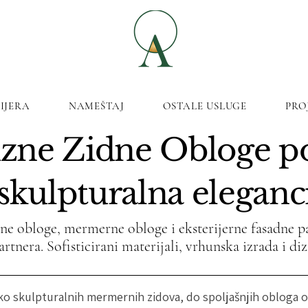
IJERA
NAMEŠTAJ
OSTALE USLUGE
PRO
zne Zidne Obloge p
skulpturalna eleganc
dne obloge, mermerne obloge i eksterijerne fasadne pa
rtnera. Sofisticirani materijali, vrhunska izrada i di
eko skulpturalnih mermernih zidova, do spoljašnjih obloga 