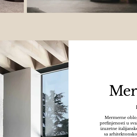
Mer
Mermerne obloge
prefinjenosti u s
izuzetne italijan
sa arhitektonsk