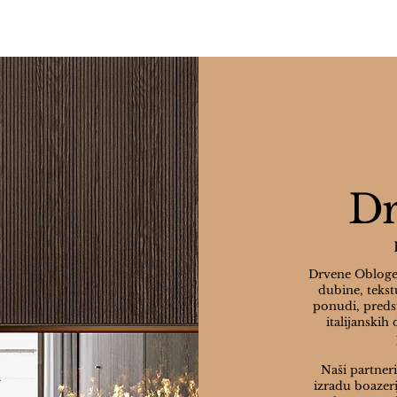
hitektonskog izraza. U Alba Dominante-u, površine nisu sa
kroz priču, teksturu i dušu.

 obuhvata ručno izrađene drvene boazerije bogate karakter
ao i inovativna rešenja za oblaganje spoljašnjih zidova, dizaj
redstavljamo — majstori svog zanata — donosi jedinstvenu viz
terijer prirodnim drvetom, stvorite upečatljive kamene akcen
Dr
ticiranošću, naše zidne obloge donose spoj večne estetike
vaši zidovi govore jezikom prave italijanske izrade.
Drvene Obloge 
dubine, tekst
ponudi, preds
italijanskih
Naši partneri
izradu boazeri