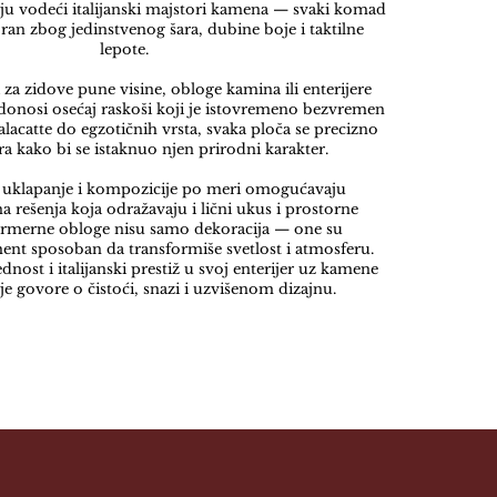
ju vodeći italijanski majstori kamena — svaki komad
bran zbog jedinstvenog šara, dubine boje i taktilne
lepote.
i za zidove pune visine, obloge kamina ili enterijere
donosi osećaj raskoši koji je istovremeno bezvremen
lacatte do egzotičnih vrsta, svaka ploča se precizno
šira kako bi se istaknuo njen prirodni karakter.
uklapanje i kompozicije po meri omogućavaju
a rešenja koja odražavaju i lični ukus i prostorne
rmerne obloge nisu samo dekoracija — one su
ment sposoban da transformiše svetlost i atmosferu.
dnost i italijanski prestiž u svoj enterijer uz kamene
je govore o čistoći, snazi i uzvišenom dizajnu.