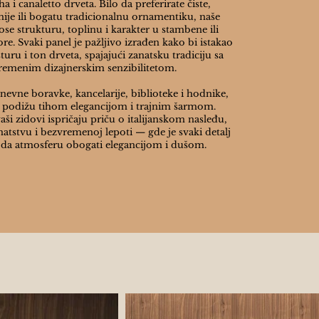
ha i canaletto drveta. Bilo da preferirate čiste,
nije ili bogatu tradicionalnu ornamentiku, naše
ose strukturu, toplinu i karakter u stambene ili
re. Svaki panel je pažljivo izrađen kako bi istakao
uru i ton drveta, spajajući zanatsku tradiciju sa
remenim dizajnerskim senzibilitetom.
dnevne boravke, kancelarije, biblioteke i hodnike,
 podižu tihom elegancijom i trajnim šarmom.
aši zidovi ispričaju priču o italijanskom nasleđu,
tstvu i bezvremenoj lepoti — gde je svaki detalj
 da atmosferu obogati elegancijom i dušom.