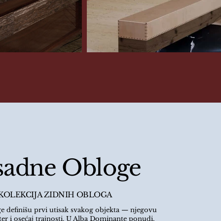
sadne Obloge
KOLEKCIJA ZIDNIH OBLOGA
e definišu prvi utisak svakog objekta — njegovu
kter i osećaj trajnosti. U Alba Dominante ponudi,