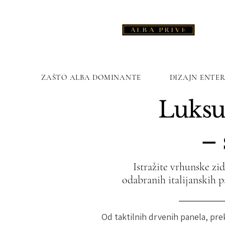
ALBA PRIVÈ
ZAŠTO ALBA DOMINANTE
DIZAJN ENTER
Luksu
– 
Istražite vrhunske zi
odabranih italijanskih pa
Od taktilnih drvenih panela, pr