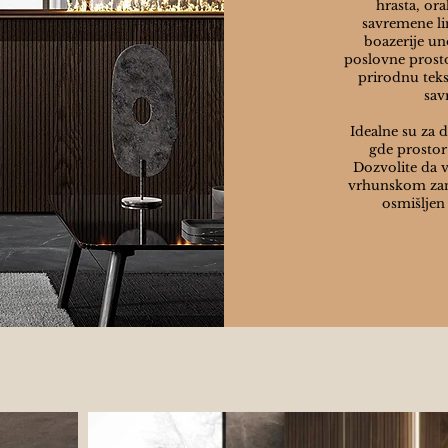
hrasta, ora
savremene li
boazerije un
poslovne prosto
prirodnu tekst
sav
Idealne su za 
gde prostor
Dozvolite da v
vrhunskom zana
osmišljen