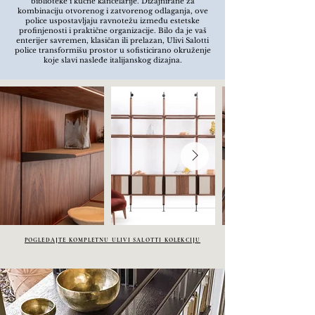
biblioteke i kućne kancelarije. Dizajnirane za
kombinaciju otvorenog i zatvorenog odlaganja, ove
police uspostavljaju ravnotežu između estetske
profinjenosti i praktične organizacije.
Bilo da je vaš
enterijer savremen, klasičan ili prelazan, Ulivi Salotti
police transformišu prostor u sofisticirano okruženje
koje slavi nasleđe italijanskog dizajna.
POGLEDAJTE KOMPLETNU ULIVI SALOTTI KOLEKCIJU