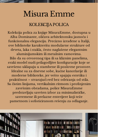
personalizacije. Doživite kako prava fotelja može da 
unapredi vaš enterijer i stvori savršeno utočište u 
Misura Emme
vašem domu.
KOLEKCIJA POLICA
Kolekcija polica za knjige MisuraEmme, dostupna u
Alba Dominante, oličava arhitektonsku jasnoću i
funkcionalnu eleganciju. Precizno izrađene u Italiji,
ove biblioteke karakterišu modularne strukture od
drveta, laka i stakla, često naglašene elegantnim
aluminijumskim ili metalnim ramovima.
Bilo da su otvorenog tipa ili sa kliznim panelima,
svaki model nudi prilagodljive konfiguracije koje se
savršeno uklapaju u stambene ili poslovne prostore.
Idealne su za dnevne sobe, kućne kancelarije ili
moderne biblioteke, jer vešto spajaju estetiku i
praktičnost – stvarajući red bez odricanja od stila.
Sa čistim linijama, vertikalnim ritmom i profinjenim
završnim obradama, police MisuraEmme
predstavljaju savršen izbor za minimalističke,
savremene ili prelazne enterijere koji teže
pametnom i sofisticiranom rešenju za odlaganje.