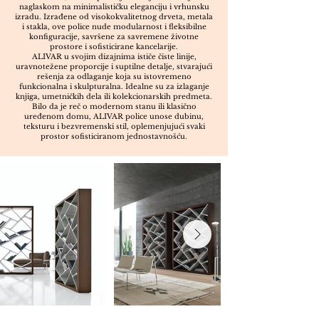
naglaskom na minimalističku eleganciju i vrhunsku
izradu. Izrađene od visokokvalitetnog drveta, metala
i stakla, ove police nude modularnost i fleksibilne
konfiguracije, savršene za savremene životne
prostore i sofisticirane kancelarije.
ALIVAR u svojim dizajnima ističe čiste linije,
uravnotežene proporcije i suptilne detalje, stvarajući
rešenja za odlaganje koja su istovremeno
funkcionalna i skulpturalna. Idealne su za izlaganje
knjiga, umetničkih dela ili kolekcionarskih predmeta.
Bilo da je reč o modernom stanu ili klasično
uređenom domu, ALIVAR police unose dubinu,
teksturu i bezvremenski stil, oplemenjujući svaki
prostor sofisticiranom jednostavnošću.