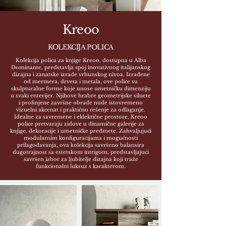
Kreoo
KOLEKCIJA POLICA
Kolekcija polica za knjige Kreoo, dostupna u Alba
Dominante, predstavlja spoj inovativnog italijanskog
dizajna i zanatske izrade vrhunskog nivoa. Izrađene
od mermera, drveta i metala, ove police su
skulpturalne forme koje unose umetničku dimenziju
u svaki enterijer. Njihove hrabre geometrijske siluete
i profinjene završne obrade nude istovremeno
vizuelni akcenat i praktično rešenje za odlaganje.
Idealne za savremene i eklektične prostore, Kreoo
police pretvaraju zidove u dinamične galerije za
knjige, dekoracije i umetničke predmete. Zahvaljujući
modularnim konfiguracijama i mogućnosti
prilagođavanja, ova kolekcija savršeno balansira
dugotrajnost sa estetskom intrigom, predstavljajući
savršen izbor za ljubitelje dizajna koji traže
funkcionalni luksuz s karakterom.