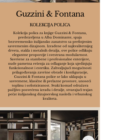
Guzzini & Fontana
KOLEKCIJA POLICA
Kolekcija polica za knjige Guzzini & Fontana,
predstavljena u Alba Dominante, spaja
bezvremensko italijansko zanatstvo sa prefinjenim
savremenim dizajnom. Izrađene od najkvalitetnijeg
drveta, stakla i metalnih detalja, ove police odlikuju
elegantne proporcije i svestrana modularnost.
Savršene za stambene i profesionalne enterijere,
nude pametna rešenja za odlaganje koja ujedinjuju
funkcionalnost i estetiku. Zahvaljujući mogućnosti
prilagođavanja završne obrade i konfiguracije,
Guzzini & Fontana police se lako uklapaju u
savremene, klasične ili prelazne prostore, unoseći
toplinu i sofisticiranost. Svaki komad odražava
pažljivo posvećenu izradu i detalje, stvarajući trajan
pečat italijanskog dizajnerskog nasleđa i vrhunskog
kvaliteta.