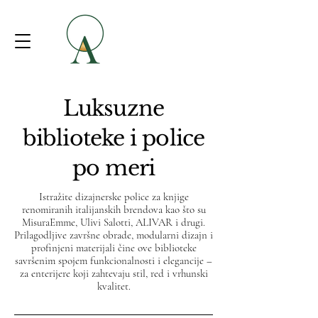
Luksuzne
biblioteke i police
po meri
Istražite dizajnerske police za knjige
renomiranih italijanskih brendova kao što su
MisuraEmme, Ulivi Salotti, ALIVAR i drugi.
Prilagodljive završne obrade, modularni dizajn i
profinjeni materijali čine ove biblioteke
savršenim spojem funkcionalnosti i elegancije –
za enterijere koji zahtevaju stil, red i vrhunski
kvalitet.