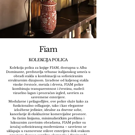
Fiam
KOLEKCIJA POLICA
Kolekcija polica za knjige FIAM, dostupna u Alba
Dominante, predstavlja vrhunac italijanskog umeća u
obradi stakla u kombinaciji sa sofisticiranim
strukturnim dizajnom. Izrađene od kaljenog stakla
visoke čvrstoće, metala i drveta, FIAM police
kombinuju transparentnost i čvrstinu, nudeći
vizuelno lagan i prozračan izgled, savršen za
savremene enterijere.
Modularne i prilagodljive, ove police služe kako za
funkcionalno odlaganje, tako i kao elegantne
izložbene jedinice, idealne za dnevne sobe,
kancelarije ili ekskluzivne komercijalne prostore.
Sa čistim linijama, minimalističkim profilima i
luksuznim završnim obradama, FIAM police su
izražaj sofisticiranog modernizma – savršeno se
uklapaju u raznovrsne stilove enterijera dok svakom