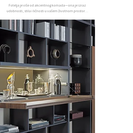
Fotelja je više od akcentnog komada—ona je izraz 
udobnosti, stila i ličnosti u vašem životnom prostoru. 
Savršena fotelja vas poziva da zastanete, opustite se i 
uživate u trenucima tihe luksuznosti, postajući 
dragoceni saputnik u vašem domu.

U salonu Alba Dominante predstavljamo ekskluzivan 
izbor luksuznih italijanskih fotelja koje spajaju 
besprekornu izradu sa inovativnim dizajnom. Naša 
pažljivo odabrana kolekcija uključuje kultne komade 
renomiranih brendova poput Ulivi Salotti, I4Mariani, 
ALIVAR, od kojih svaki nudi jedinstvene forme, bogatu 
tapacirung i promišljenu ergonomiju.

Od klasičnih silueta do smele savremene estetike, 
naše fotelje nude raznovrsne opcije koje se uklapaju u 
različite enterijere—od intimnih kutaka za čitanje do 
elegantnih dnevnih soba. Sa naglaskom na zanatske 
detalje i vrhunske materijale, ove fotelje obećavaju 
dugotrajnost i profinjenu lepotu.

Posetite naš salon u Beogradu kako biste lično istražili 
teksture, nivoe udobnosti i mogućnosti 