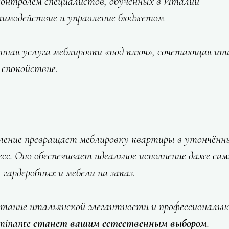
онтролем специалистов, обученных в Италии
заимодействие и управление бюджетом
нная услуга меблировки «под ключ», сочетающая ит
 спокойствие.
ление превращает меблировку квартиры в утончённы
с. Оно обеспечивает идеальное исполнение даже са
 гардеробных и мебели на заказ.
етание итальянской элегантности и профессиональн
minante станет вашим естественным выбором
.