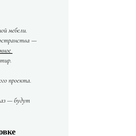
ой мебели. 
ространства — 
мное 
ртир.
го проекта. 
каз — будут 
овке 