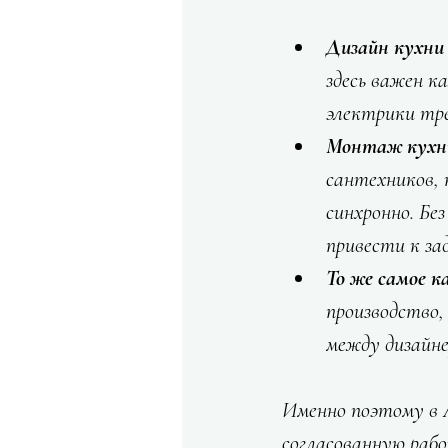
Дизайн кухни
здесь важен к
электрики тре
Монтаж кухни
сантехников, 
синхронно. Бе
привести к за
То же самое к
производство
между дизайне
Именно поэтому в A
согласованную рабо