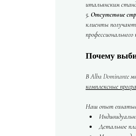
итальянским станд
5. Отсутствие стр
клиенты получают п
профессионального 
Почему выб
В Alba Dominante 
комплексные прогр
Наш опыт охваты
Индивидуальны
Детальное пл