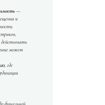
льность
 — 
ещения и 
ности.
ктриков, 
 действовать 
ствие может 
каз
, где 
рдинации 
 
до финальной 