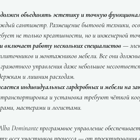
 должен объединять эстетику и точную функциона
аждый сантиметр. Размещение бытовой техники, осв
бует не только креативности, но и инженерной точ
 включает работу нескольких специалистов
 — эле
плиточников и монтажников мебели. Все они должны
з грамотного управления даже небольшое несоответ
держкам и лишним расходам.
асается индивидуальных гардеробных и мебели на за
, транспортировка и установка требуют чёткой коо
рами, мастерами и логистами.
lba Dominante программное управление обеспечивает
ту всех участников процесса — от проектирования 