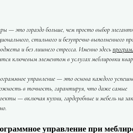
ы — это гораздо больше, чем просто выбор элегантн
ионального, стильного и безупречно выполненного п
бюджета и без лишнего стресса. Именно здесь 
програм
ится ключевым элементом в услугах меблировки ква
рограммное управление — это основа каждого успешно
ожность в точность, гарантируя, что даже самые 
екты — включая кухни, гардеробные и мебель на за
но.
рограммное управление при меблир