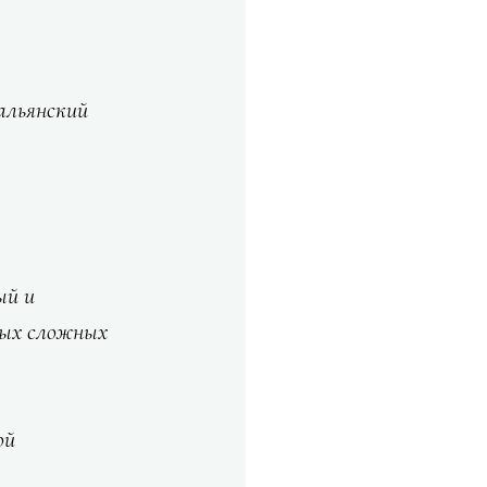
альянский 
й и 
мых сложных 
ой 