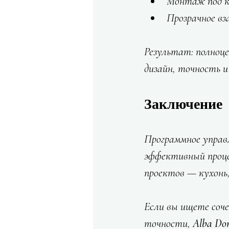
Монтаж под к
Прозрачное в
Результат: полноце
дизайн, точность и
Заключение
Программное управ
эффективный процес
проектов — кухонь,
Если вы ищете соч
точности, 
Alba Do