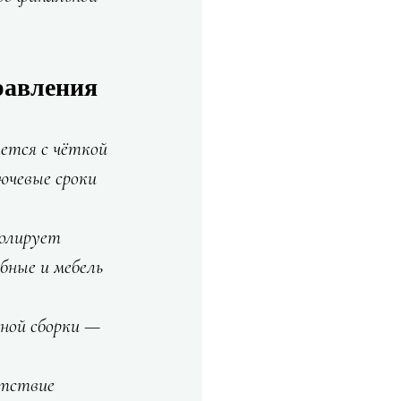
равления
ется с чёткой 
ючевые сроки 
олирует 
бные и мебель 
ной сборки — 
тствие 