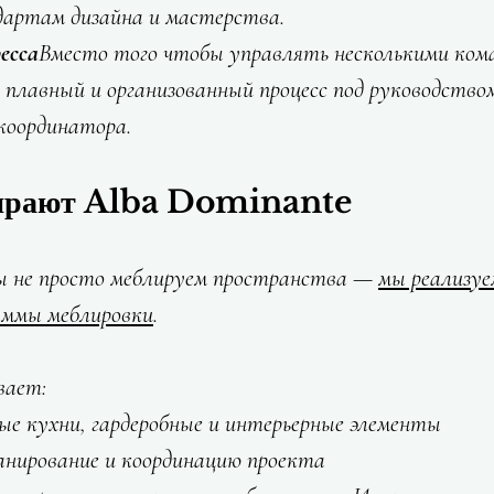
артам дизайна и мастерства.
есса
Вместо того чтобы управлять несколькими ком
лавный и организованный процесс под руководством
координатора.
ирают Alba Dominante
мы не просто меблируем пространства — 
мы реализуе
аммы меблировки
.
вает:
е кухни, гардеробные и интерьерные элементы
анирование и координацию проекта