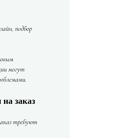
зайн, подбор 
товым 
ции могут 
роблемами.
 на заказ
 заказ требуют 