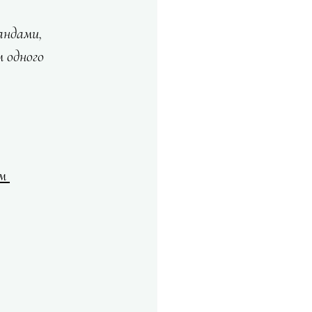
андами, 
 одного 
м 