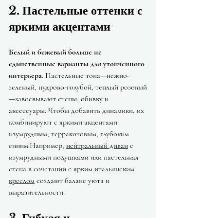
2. Пастельные оттенки с 
яркими акцентами
Белый и бежевый больше не 
единственные варианты для утонченного 
интерьера
. Пастельные тона—нежно-
зеленый, пудрово-голубой, теплый розовый
—завоевывают стены, обивку и 
аксессуары. Чтобы добавить динамики, их 
комбинируют с яркими акцентами: 
изумрудным, терракотовым, глубоким 
синим.Например, 
нейтральный диван
 с 
изумрудными подушками или пастельная 
стена в сочетании с ярким 
итальянским 
креслом
 создают баланс уюта и 
выразительности.
3. Гибкая и 