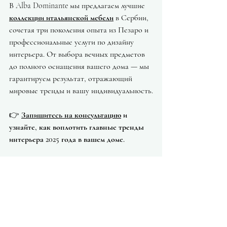
В Alba Dominante мы предлагаем лучшие 
коллекции итальянской мебели
 в Сербии, 
сочетая три поколения опыта из Пезаро и 
профессиональные услуги по дизайну 
интерьера. От выбора вечных предметов 
до полного оснащения вашего дома — мы 
гарантируем результат, отражающий 
мировые тренды и вашу индивидуальность.
👉 
Запишитесь на консультацию
 и 
узнайте, как воплотить главные тренды 
интерьера 2025 года в вашем доме.
Запросить цену