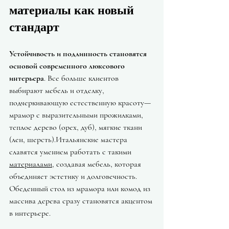
материалы как новый 
стандарт
Устойчивость и подлинность становятся 
основой современного люксового 
интерьера
. Все больше клиентов 
выбирают мебель и отделку, 
подчеркивающую естественную красоту—
мрамор с выразительными прожилками, 
теплое дерево (орех, дуб), мягкие ткани 
(лен, шерсть).Итальянские мастера 
славятся умением работать с такими 
материалами
, создавая мебель, которая 
объединяет эстетику и долговечность. 
Обеденный стол из мрамора или комод из 
массива дерева сразу становятся акцентом 
в интерьере.